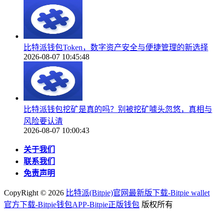
比特派钱包Token，数字资产安全与便捷管理的新选择
2026-08-07 10:45:48
比特派钱包挖矿是真的吗？别被挖矿噱头忽悠，真相与
风险要认清
2026-08-07 10:00:43
关于我们
联系我们
免责声明
CopyRight ©
2026
比特派(Bitpie)官网最新版下载-Bitpie wallet
官方下载-Bitpie钱包APP-Bitpie正版钱包
版权所有