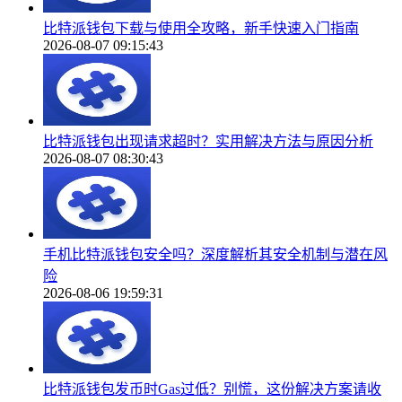
比特派钱包下载与使用全攻略，新手快速入门指南
2026-08-07 09:15:43
比特派钱包出现请求超时？实用解决方法与原因分析
2026-08-07 08:30:43
手机比特派钱包安全吗？深度解析其安全机制与潜在风
险
2026-08-06 19:59:31
比特派钱包发币时Gas过低？别慌，这份解决方案请收