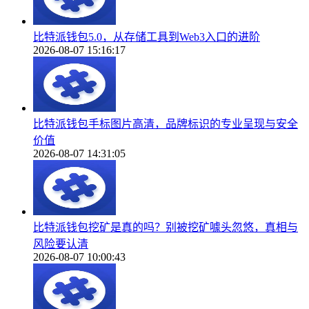
比特派钱包5.0，从存储工具到Web3入口的进阶
2026-08-07 15:16:17
比特派钱包手标图片高清，品牌标识的专业呈现与安全
价值
2026-08-07 14:31:05
比特派钱包挖矿是真的吗？别被挖矿噱头忽悠，真相与
风险要认清
2026-08-07 10:00:43