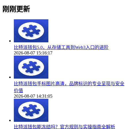
刚刚更新
比特派钱包5.0，从存储工具到Web3入口的进阶
2026-08-07 15:16:17
比特派钱包手标图片高清，品牌标识的专业呈现与安全
价值
2026-08-07 14:31:05
比特派钱包能冻结吗？官方规则与实操指南全解析