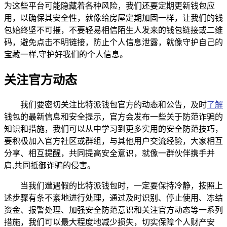
为这些平台可能隐藏着各种风险，我们还要定期更新钱包应
用，以确保其安全性，就像给房屋定期加固一样，让我们的钱
包始终坚不可摧，不要轻易相信陌生人发来的钱包链接或二维
码，避免点击不明链接，防止个人信息泄露，就像守护自己的
宝藏一样,守护好我们的个人信息。
关注官方动态
我们要密切关注比特派钱包官方的动态和公告，及时
了解
钱包的最新信息和安全提示，官方会发布一些关于防范诈骗的
知识和措施，我们可以从中学习到更多实用的安全防范技巧，
要积极加入官方社区或群组，与其他用户交流经验，大家相互
分享、相互提醒，共同提高安全意识，就像一群伙伴携手并
肩,共同抵御诈骗的侵害。
当我们遭遇假的比特派钱包时，一定要保持冷静，按照上
述步骤有条不紊地进行处理，通过及时识别、停止使用、冻结
资金、报警处理、加强安全防范意识和关注官方动态等一系列
措施，我们可以最大程度地减少损失，切实保障个人财产安