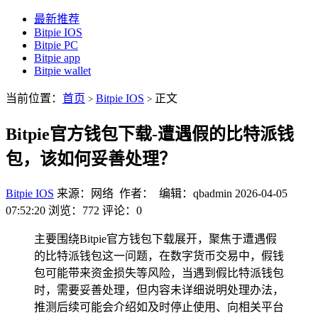
最新推荐
Bitpie IOS
Bitpie PC
Bitpie app
Bitpie wallet
当前位置：
首页
Bitpie IOS
正文
>
>
Bitpie官方钱包下载-遭遇假的比特派钱
包，该如何妥善处理？
Bitpie IOS
来源：网络 作者： 编辑：qbadmin
2026-04-05
07:52:20
浏览：772
评论：0
主要围绕Bitpie官方钱包下载展开，聚焦于遭遇假
的比特派钱包这一问题，在数字货币交易中，假钱
包可能带来资金损失等风险，当遇到假比特派钱包
时，需要妥善处理，但内容未详细说明处理办法，
推测后续可能会介绍如及时停止使用、向相关平台