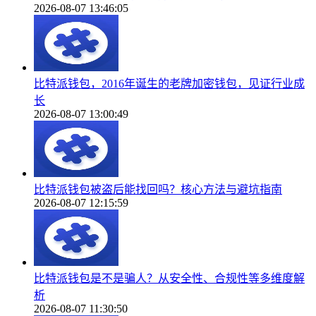
2026-08-07 13:46:05
比特派钱包，2016年诞生的老牌加密钱包，见证行业成
长
2026-08-07 13:00:49
比特派钱包被盗后能找回吗？核心方法与避坑指南
2026-08-07 12:15:59
比特派钱包是不是骗人？从安全性、合规性等多维度解
析
2026-08-07 11:30:50