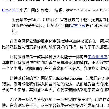
Bitpie IOS
来源：网络 作者： 编辑：qbadmin
2026-03-31 19:26
主要聚焦于Bitpie（比特派）官方钱包的下载，强调
能够降低安全风险，避免因使用非
官方下载
途径可能带来
航。
在当今风起云涌的数字化金融浪潮中,加密货币宛如一颗
比特派钱包凭借其多样的功能和良好的口碑，成为了不少加密
比特派钱包是一款集多种强大功能于一体的去
中心化钱包
都能在比特派钱包中得到妥善的安置和便捷的操作，正因为它
一个个陷阱，试图骗取用户的资金和个人信息，准确找到比特
比特派钱包的官方网站是
https://bitpie.com
，当我们在浏
错误，就可能让我们误入仿冒网站的歧途，从而遭受巨大的损失
单的三个字母，实则意义重大，它代表着网站采用了安全的加
为了进一步给自身权益加上一把坚实的“安全锁”，用户
博、官方论坛等平台，这些平台就像是官方信息的发布窗口，