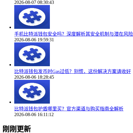
2026-08-07 08:30:43
手机比特派钱包安全吗？深度解析其安全机制与潜在风险
2026-08-06 19:59:31
比特派钱包发币时Gas过低？别慌，这份解决方案请收好
2026-08-06 18:28:45
比特派钱包护盾哪里买？官方渠道与购买指南全解析
2026-08-06 16:11:12
刚刚更新