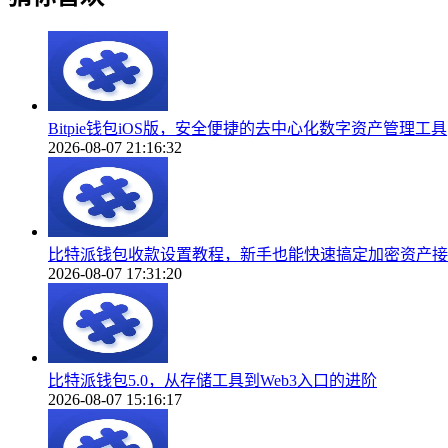
Bitpie钱包iOS版，安全便捷的去中心化数字资产管理工具
2026-08-07 21:16:32
比特派钱包收款设置教程，新手也能快速搞定加密资产接
2026-08-07 17:31:20
比特派钱包5.0，从存储工具到Web3入口的进阶
2026-08-07 15:16:17