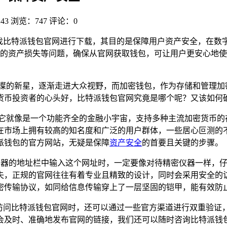
:43
浏览：747
评论：0
需寻找比特派钱包官网进行下载，其目的是保障用户资产安全，在
的资产损失等问题，确保从官网获取钱包，可让用户更安心地使
璀璨的新星，逐渐走进大众视野，而加密钱包，作为存储和管理加
货币投资者的心头好，比特派钱包官网究竟是哪个呢？又该如何
,它就像是一个功能齐全的金融小宇宙，支持多种主流加密货币
在市场上拥有较高的知名度和广泛的用户群体，一些居心叵测的
派钱包的官方网站，无疑是保障
资产安全
的首要且关键的步骤。
览器的地址栏中输入这个网址时，一定要像对待精密仪器一样，
，正规的官网往往有着专业且精致的设计，同时会采用安全的访问协
密传输协议，如同给信息传输穿上了一层坚固的铠甲，能有效防
在访问比特派钱包官网时，还可以通过一些官方渠道进行双重验证
会及时、准确地发布官网的链接，我们还可以随时咨询比特派钱