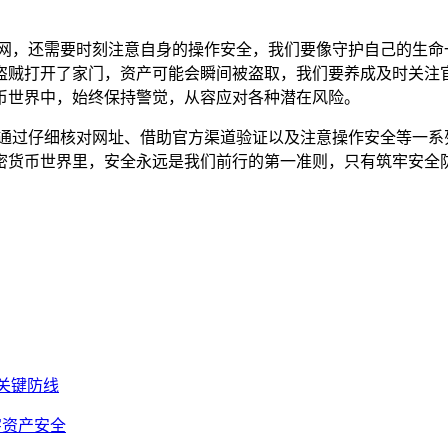
官网，还需要时刻注意自身的操作安全，我们要像守护自己的生命
盗贼打开了家门，资产可能会瞬间被盗取，我们要养成及时关注
币世界中，始终保持警觉，从容应对各种潜在风险。
,通过仔细核对网址、借助官方渠道验证以及注意操作安全等一系
密货币世界里，安全永远是我们前行的第一准则，只有筑牢安全
的关键防线
字资产安全