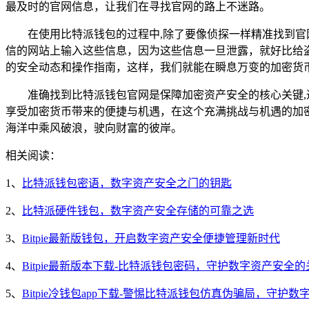
最及时的官网信息，让我们在寻找官网的路上不迷路。
在使用比特派钱包的过程中,除了要像侦探一样精准找到
信的网站上输入这些信息，因为这些信息一旦泄露，就好比给
的安全动态和操作指南，这样，我们就能在瞬息万变的加密货
准确找到比特派钱包官网是保障加密资产安全的核心关键
享受加密货币带来的便捷与机遇，在这个充满挑战与机遇的加
海洋中乘风破浪，驶向财富的彼岸。
相关阅读：
1、
比特派钱包密语，数字资产安全之门的钥匙
2、
比特派硬件钱包，数字资产安全存储的可靠之选
3、
Bitpie最新版钱包，开启数字资产安全便捷管理新时代
4、
Bitpie最新版本下载-比特派钱包密码，守护数字资产安全
5、
Bitpie冷钱包app下载-警惕比特派钱包仿真伪骗局，守护数