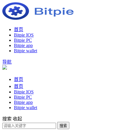
首页
Bitpie IOS
Bitpie PC
Bitpie app
Bitpie wallet
导航
首页
首页
Bitpie IOS
Bitpie PC
Bitpie app
Bitpie wallet
搜索
收起
搜索