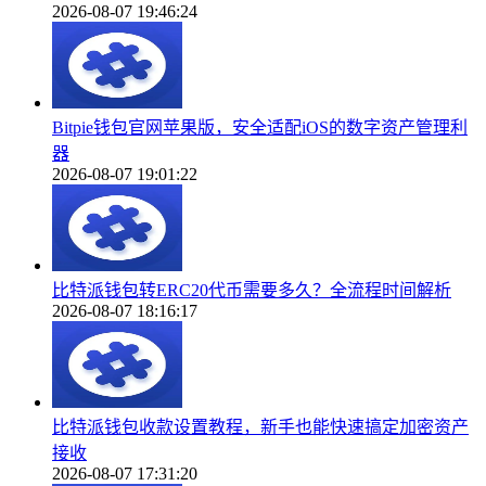
2026-08-07 19:46:24
Bitpie钱包官网苹果版，安全适配iOS的数字资产管理利
器
2026-08-07 19:01:22
比特派钱包转ERC20代币需要多久？全流程时间解析
2026-08-07 18:16:17
比特派钱包收款设置教程，新手也能快速搞定加密资产
接收
2026-08-07 17:31:20