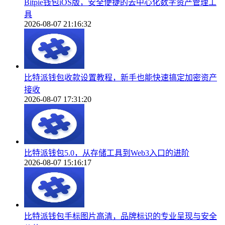
Bitpie钱包iOS版，安全便捷的去中心化数字资产管理工
具
2026-08-07 21:16:32
比特派钱包收款设置教程，新手也能快速搞定加密资产
接收
2026-08-07 17:31:20
比特派钱包5.0，从存储工具到Web3入口的进阶
2026-08-07 15:16:17
比特派钱包手标图片高清，品牌标识的专业呈现与安全