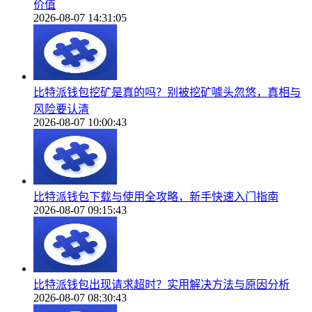
价值
2026-08-07 14:31:05
比特派钱包挖矿是真的吗？别被挖矿噱头忽悠，真相与
风险要认清
2026-08-07 10:00:43
比特派钱包下载与使用全攻略，新手快速入门指南
2026-08-07 09:15:43
比特派钱包出现请求超时？实用解决方法与原因分析
2026-08-07 08:30:43