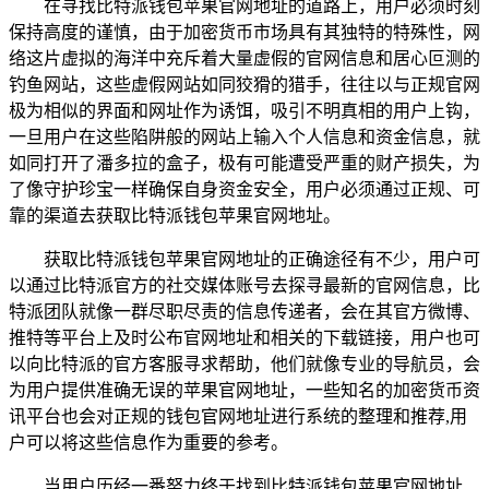
在寻找比特派钱包苹果官网地址的道路上，用户必须时刻
保持高度的谨慎，由于加密货币市场具有其独特的特殊性，网
络这片虚拟的海洋中充斥着大量虚假的官网信息和居心叵测的
钓鱼网站，这些虚假网站如同狡猾的猎手，往往以与正规官网
极为相似的界面和网址作为诱饵，吸引不明真相的用户上钩，
一旦用户在这些陷阱般的网站上输入个人信息和资金信息，就
如同打开了潘多拉的盒子，极有可能遭受严重的财产损失，为
了像守护珍宝一样确保自身资金安全，用户必须通过正规、可
靠的渠道去获取比特派钱包苹果官网地址。
获取比特派钱包苹果官网地址的正确途径有不少，用户可
以通过比特派官方的社交媒体账号去探寻最新的官网信息，比
特派团队就像一群尽职尽责的信息传递者，会在其官方微博、
推特等平台上及时公布官网地址和相关的下载链接，用户也可
以向比特派的官方客服寻求帮助，他们就像专业的导航员，会
为用户提供准确无误的苹果官网地址，一些知名的加密货币资
讯平台也会对正规的钱包官网地址进行系统的整理和推荐,用
户可以将这些信息作为重要的参考。
当用户历经一番努力终于找到比特派钱包苹果官网地址