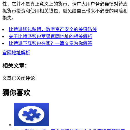
性，它并不是真正意义上的货币，请广大用户务必谨慎对待虚
拟货币投资和使用相关钱包，避免给自己带来不必要的风险和
损失。
比特派钱包私钥，数字资产安全的关键防线
关于比特派钱包苹果官网地址的相关解析
比特派下载钱包在哪？一篇文章为你解答
官网地址解析
相关文章：
文章已关闭评论！
猜你喜欢