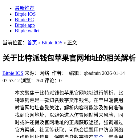
最新推荐
Bitpie IOS
Bitpie PC
Bitpie app
Bitpie wallet
当前位置：
首页
Bitpie IOS
正文
>
>
关于比特派钱包苹果官网地址的相关解析
Bitpie IOS
来源：网络 作者： 编辑：qbadmin
2026-01-14
07:53:12
浏览：760
评论：0
本文聚焦于比特派钱包苹果官网地址进行解析，比
特派钱包是一款知名数字货币钱包，在苹果端使用
时官网地址备受关注，解析内容可能涉及如何准确
找到官网地址，以避免进入仿冒网站带来风险，同
时或许还提及官网地址的正规获取途径，强调通过
官方渠道、社区等获取，可能会提醒用户防范网络
上虚假地址信息，保障自身数字资产
安全
，帮助用