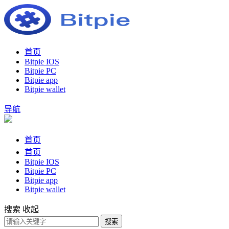
首页
Bitpie IOS
Bitpie PC
Bitpie app
Bitpie wallet
导航
首页
首页
Bitpie IOS
Bitpie PC
Bitpie app
Bitpie wallet
搜索
收起
搜索