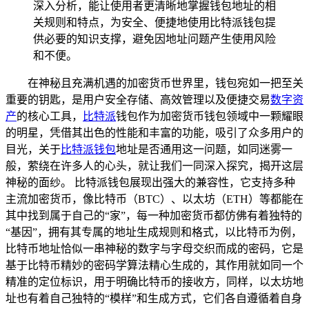
深入分析，能让使用者更清晰地掌握钱包地址的相
关规则和特点，为安全、便捷地使用比特派钱包提
供必要的知识支撑，避免因地址问题产生使用风险
和不便。
在神秘且充满机遇的加密货币世界里，钱包宛如一把至关
重要的钥匙，是用户安全存储、高效管理以及便捷交易
数字资
产
的核心工具，
比特派
钱包作为加密货币钱包领域中一颗耀眼
的明星，凭借其出色的性能和丰富的功能，吸引了众多用户的
目光，关于
比特派钱包
地址是否通用这一问题，如同迷雾一
般，萦绕在许多人的心头，就让我们一同深入探究，揭开这层
神秘的面纱。 比特派钱包展现出强大的兼容性，它支持多种
主流加密货币，像比特币（BTC）、以太坊（ETH）等都能在
其中找到属于自己的“家”，每一种加密货币都仿佛有着独特的
“基因”，拥有其专属的地址生成规则和格式，以比特币为例，
比特币地址恰似一串神秘的数字与字母交织而成的密码，它是
基于比特币精妙的密码学算法精心生成的，其作用就如同一个
精准的定位标识，用于明确比特币的接收方，同样，以太坊地
址也有着自己独特的“模样”和生成方式，它们各自遵循着自身