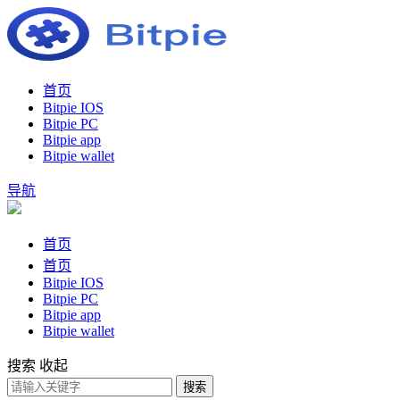
首页
Bitpie IOS
Bitpie PC
Bitpie app
Bitpie wallet
导航
首页
首页
Bitpie IOS
Bitpie PC
Bitpie app
Bitpie wallet
搜索
收起
搜索