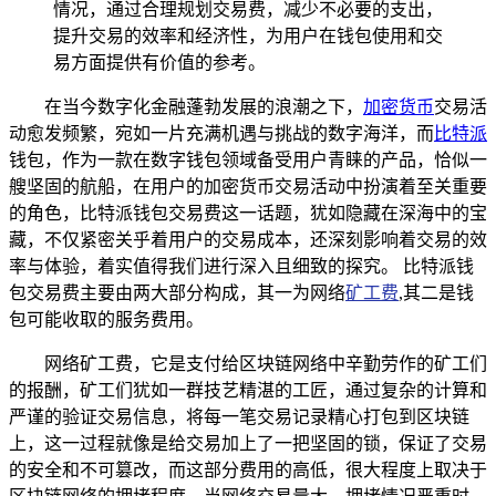
情况，通过合理规划交易费，减少不必要的支出，
提升交易的效率和经济性，为用户在钱包使用和交
易方面提供有价值的参考。
在当今数字化金融蓬勃发展的浪潮之下，
加密货币
交易活
动愈发频繁，宛如一片充满机遇与挑战的数字海洋，而
比特派
钱包，作为一款在数字钱包领域备受用户青睐的产品，恰似一
艘坚固的航船，在用户的加密货币交易活动中扮演着至关重要
的角色，比特派钱包交易费这一话题，犹如隐藏在深海中的宝
藏，不仅紧密关乎着用户的交易成本，还深刻影响着交易的效
率与体验，着实值得我们进行深入且细致的探究。 比特派钱
包交易费主要由两大部分构成，其一为网络
矿工费
,其二是钱
包可能收取的服务费用。
网络矿工费，它是支付给区块链网络中辛勤劳作的矿工们
的报酬，矿工们犹如一群技艺精湛的工匠，通过复杂的计算和
严谨的验证交易信息，将每一笔交易记录精心打包到区块链
上，这一过程就像是给交易加上了一把坚固的锁，保证了交易
的安全和不可篡改，而这部分费用的高低，很大程度上取决于