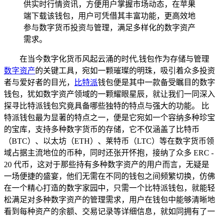
供实时行情资讯，方便用户掌握市场动态，在苹果
端下载该钱包，用户可凭借其丰富功能，更高效地
参与数字货币投资与管理，满足多样化的数字资产
需求。
在当今数字化货币风起云涌的时代,钱包作为存储与管理
数字资产
的关键工具，宛如一颗璀璨的明珠，吸引着众多投资
者与爱好者的目光，
比特派
钱包便是其中一款备受瞩目的数字
钱包，犹如数字资产领域的一颗耀眼星辰，就让我们一同深入
探寻比特派钱包究竟具备哪些独特的特点与强大的功能。 比
特派钱包最为显著的特点之一，便是它宛如一个容纳多种珍宝
的宝库，支持多种数字货币的存储，它不仅涵盖了比特币
（BTC）、以太坊（ETH）、莱特币（LTC）等在数字货币领
域占据主流地位的币种，同时还张开怀抱，接纳了众多 ERC -
20 代币，这对于那些持有多种数字资产的用户而言，无疑是
一场便捷的盛宴，他们无需在不同的钱包之间频繁切换，仿佛
在一个精心打造的数字家园中，只需一个比特派钱包，就能轻
松满足对多种数字资产的管理需求，用户在钱包中能够清晰地
看到每种资产的余额、交易记录等详细信息，就如同拥有了一