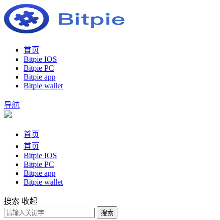
首页
Bitpie IOS
Bitpie PC
Bitpie app
Bitpie wallet
导航
首页
首页
Bitpie IOS
Bitpie PC
Bitpie app
Bitpie wallet
搜索
收起
搜索