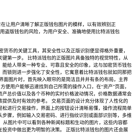
析，旨在让用户清晰了解正版钱包图片的模样，以有效辨别正
用盗版钱包的风险，为用户安全、准确地使用比特派钱包
密货币的关键工具，其安全性以及正版识别便显得格外重要，
键第一步。 比特派钱包的正版图片具备独特的视觉特性，从
，能给人带来一种专业、可靠且安全的印象，这与加密货币钱包
，而锁则进一步强化了安全性，它寓意着比特派钱包就如同那把
界面图片时，首先映入眼帘的是简洁且井井有条的布局，主界
，方便用户能够迅速找到自己所需的操作入口，在“资产”页面，
资产总价值以及各个币种的实时价格波动情况，价格数据通常会
提供及时有效的参考。 交易页面的设计充分体现了人性化的
轻松进行交易操作，界面上的按钮设计清晰易懂，操作流程简单
认步骤，例如输入交易密码、进行指纹识别或面部识别等，多维
荐，从图片中可以看到各种新闻标题和生动的图片，这些内容都
投资中做出更为明智的决策。 正版比特派钱包的图片还会展