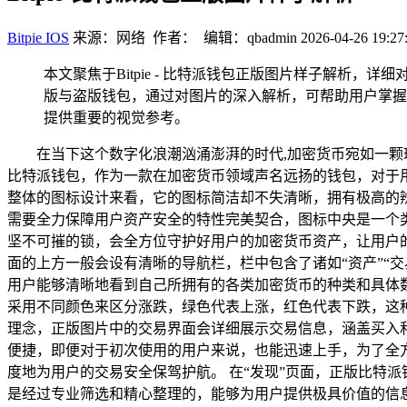
Bitpie IOS
来源：网络 作者： 编辑：qbadmin
2026-04-26 19:27
本文聚焦于Bitpie - 比特派钱包正版图片样子解
版与盗版钱包，通过对图片的深入解析，可帮助用户掌握
提供重要的视觉参考。
在当下这个数字化浪潮汹涌澎湃的时代,加密货币宛如一
比特派钱包，作为一款在加密货币领域声名远扬的钱包，对于
整体的图标设计来看，它的图标简洁却不失清晰，拥有极高的
需要全力保障用户资产安全的特性完美契合，图标中央是一个
坚不可摧的锁，会全方位守护好用户的加密货币资产，让用户
面的上方一般会设有清晰的导航栏，栏中包含了诸如“资产”“交
用户能够清晰地看到自己所拥有的各类加密货币的种类和具体
采用不同颜色来区分涨跌，绿色代表上涨，红色代表下跌，这
理念，正版图片中的交易界面会详细展示交易信息，涵盖买入
便捷，即便对于初次使用的用户来说，也能迅速上手，为了全
度地为用户的交易安全保驾护航。 在“发现”页面，正版比特
是经过专业筛选和精心整理的，能够为用户提供极具价值的信