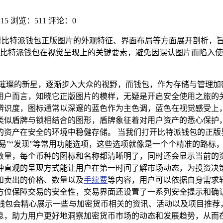
:15
浏览：511
评论：0
析，详细对比特派钱包正版图片的外观特征、界面布局等方面展开剖
比特派钱包在视觉呈现上的关键要素，避免因误认图片而陷入使
颗璀璨的新星，逐渐步入大众的视野，而钱包，作为存储与管理加
用户而言，知晓它正版图片的模样，无疑是开启安全使用之旅的关
辨识度，图标通常以深邃的蓝色作为主色调，蓝色在视觉感受上
类似盾牌与锁相结合的图形，盾牌象征着对用户资产的悉心保护
的资产在安全的环境中稳健存储。 当我们打开比特派钱包的正版
易”“发现”等常用功能选项，这些选项就像是一个个精准的路标
数量，每个币种的图标和名称都清晰明了，同时还会显示当前的
种直观的呈现方式能让用户在第一时间了解市场动态，为投资决策
和卖出的价格、数量以及
手续费
等内容，用户可以依据自身需求
方位保障交易的安全性，交易界面还设置了一系列安全提示和确
派钱包会精心展示一些与加密货币相关的资讯、活动以及项目推
息，助力用户更好地洞察加密货币市场的动态和发展趋势，从而在