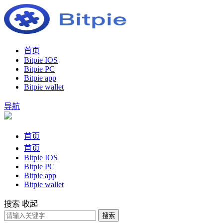
首页
Bitpie IOS
Bitpie PC
Bitpie app
Bitpie wallet
导航
首页
首页
Bitpie IOS
Bitpie PC
Bitpie app
Bitpie wallet
搜索
收起
搜索