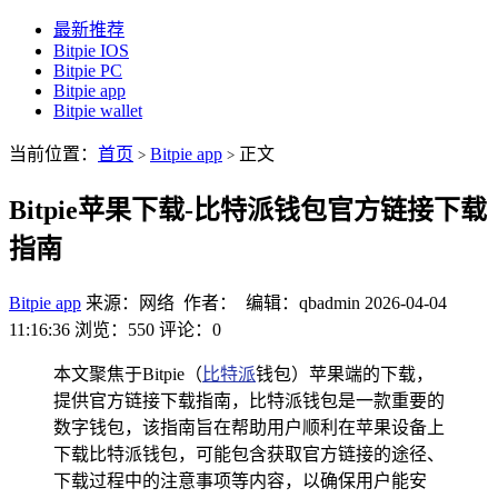
最新推荐
Bitpie IOS
Bitpie PC
Bitpie app
Bitpie wallet
当前位置：
首页
Bitpie app
正文
>
>
Bitpie苹果下载-比特派钱包官方链接下载
指南
Bitpie app
来源：网络 作者： 编辑：qbadmin
2026-04-04
11:16:36
浏览：550
评论：0
本文聚焦于Bitpie（
比特派
钱包）苹果端的下载，
提供官方链接下载指南，比特派钱包是一款重要的
数字钱包，该指南旨在帮助用户顺利在苹果设备上
下载比特派钱包，可能包含获取官方链接的途径、
下载过程中的注意事项等内容，以确保用户能安