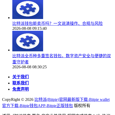
比特派钱包能卖币吗？一文说清操作、合规与风险
2026-08-08 09:15:40
比特派全币种多重签名钱包，数字资产安全与便捷的双
重守护者
2026-08-08 08:30:25
关于我们
联系我们
免责声明
CopyRight ©
2026
比特派(Bitpie)官网最新版下载-Bitpie wallet
官方下载-Bitpie钱包APP-Bitpie正版钱包
版权所有