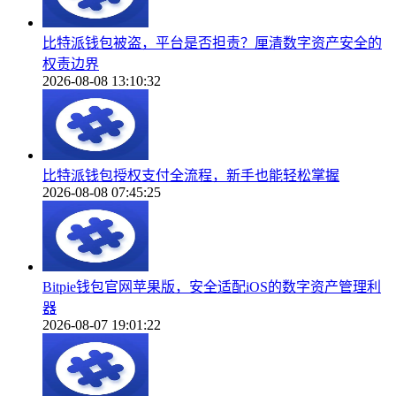
比特派钱包被盗，平台是否担责？厘清数字资产安全的
权责边界
2026-08-08 13:10:32
比特派钱包授权支付全流程，新手也能轻松掌握
2026-08-08 07:45:25
Bitpie钱包官网苹果版，安全适配iOS的数字资产管理利
器
2026-08-07 19:01:22