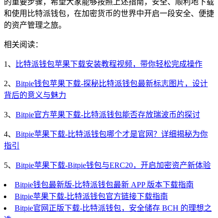
的重要步骤，希望大家能够按照上述指南，安全、顺利地下载
和使用比特派钱包，在加密货币的世界中开启一段安全、便捷
的资产管理之旅。
相关阅读：
1、
比特派钱包苹果下载安装教程视频，带你轻松完成操作
2、
Bitpie钱包苹果下载-探秘比特派钱包最新标志图片，设计
背后的意义与魅力
3、
Bitpie官方苹果下载-比特派钱包能否存放瑞波币的探讨
4、
Bitpie苹果下载-比特派钱包哪个才是官网？详细揭秘为你
指引
5、
Bitpie苹果下载-Bitpie钱包与ERC20，开启加密资产新体验
Bitpie钱包最新版-比特派钱包最新 APP 版本下载指南
Bitpie苹果下载-比特派钱包官方链接下载指南
Bitpie官网正版下载-比特派钱包，安全储存 BCH 的理想之