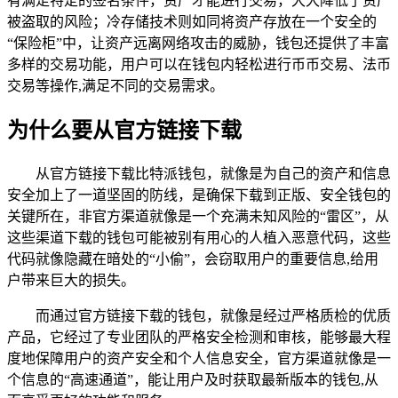
有满足特定的签名条件，资产才能进行交易，大大降低了资产
被盗取的风险；冷存储技术则如同将资产存放在一个安全的
“保险柜”中，让资产远离网络攻击的威胁，钱包还提供了丰富
多样的交易功能，用户可以在钱包内轻松进行币币交易、法币
交易等操作,满足不同的交易需求。
为什么要从官方链接下载
从官方链接下载比特派钱包，就像是为自己的资产和信息
安全加上了一道坚固的防线，是确保下载到正版、安全钱包的
关键所在，非官方渠道就像是一个充满未知风险的“雷区”，从
这些渠道下载的钱包可能被别有用心的人植入恶意代码，这些
代码就像隐藏在暗处的“小偷”，会窃取用户的重要信息,给用
户带来巨大的损失。
而通过官方链接下载的钱包，就像是经过严格质检的优质
产品，它经过了专业团队的严格安全检测和审核，能够最大程
度地保障用户的资产安全和个人信息安全，官方渠道就像是一
个信息的“高速通道”，能让用户及时获取最新版本的钱包,从