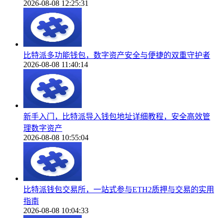
2026-08-08 12:25:31
比特派多功能钱包，数字资产安全与便捷的双重守护者
2026-08-08 11:40:14
新手入门，比特派导入钱包地址详细教程，安全高效管
理数字资产
2026-08-08 10:55:04
比特派钱包交易所，一站式参与ETH2质押与交易的实用
指南
2026-08-08 10:04:33