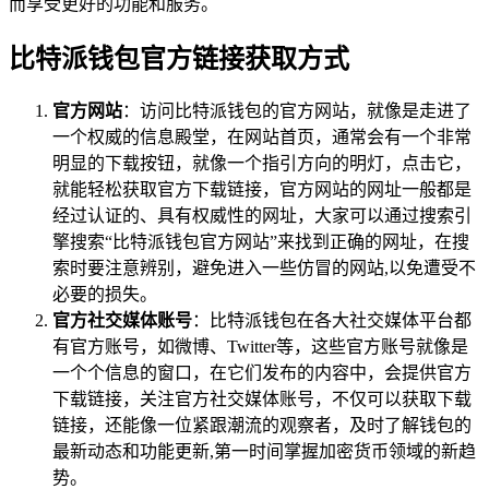
而享受更好的功能和服务。
比特派钱包官方链接获取方式
官方网站
：访问比特派钱包的官方网站，就像是走进了
一个权威的信息殿堂，在网站首页，通常会有一个非常
明显的下载按钮，就像一个指引方向的明灯，点击它，
就能轻松获取官方下载链接，官方网站的网址一般都是
经过认证的、具有权威性的网址，大家可以通过搜索引
擎搜索“比特派钱包官方网站”来找到正确的网址，在搜
索时要注意辨别，避免进入一些仿冒的网站,以免遭受不
必要的损失。
官方社交媒体账号
：比特派钱包在各大社交媒体平台都
有官方账号，如微博、Twitter等，这些官方账号就像是
一个个信息的窗口，在它们发布的内容中，会提供官方
下载链接，关注官方社交媒体账号，不仅可以获取下载
链接，还能像一位紧跟潮流的观察者，及时了解钱包的
最新动态和功能更新,第一时间掌握加密货币领域的新趋
势。