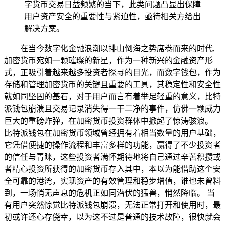
字货币交易日益频繁的当下，此类问题凸显出保障
用户资产安全的重要性与紧迫性，亟待相关方给出
解决方案。
在当今数字化金融浪潮以排山倒海之势席卷而来的时代,
加密货币宛如一颗璀璨的新星，作为一种新兴的金融资产形
式，正吸引着越来越多投资者探寻的目光，而数字钱包，作为
存储和管理加密货币的关键且重要的工具，其稳定性和安全性
就如同坚固的基石，对于用户而言有着举足轻重的意义，比特
派钱包崩溃且交易记录消失得一干二净的事件，仿佛一颗威力
巨大的重磅炸弹，在加密货币投资群体中掀起了惊涛骇浪。
比特派钱包在加密货币领域曾经拥有着相当数量的用户基础，
它凭借便捷的操作流程和丰富多样的功能，赢得了不少投资者
的信任与青睐，这些投资者满怀期待地将自己通过辛苦积攒或
者精心投资所获得的加密货币存入其中，本以为能借助这个安
全可靠的港湾，实现资产的有效管理和稳步增值，谁也未曾料
到，一场悄无声息的危机正如同潜伏的猛兽，悄然降临。 当
有用户突然惊觉比特派钱包崩溃，无法正常打开和使用时，最
初或许还心存侥幸，以为这不过是普通的技术故障，很快就会