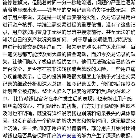
被修复解决，但随着时间一分一秒地流逝，问题的严重性逐渐
清晰地显现出来——钱包里的交易记录竟消失得无影无踪，这
对于用户来说，无疑是一场如噩梦般的灾难，交易记录是用户
进行资产核算、精准追溯交易过程的重要依据，没有了这些记
录，用户就如同置身于无尽的黑暗中摸索前行，甚至无法准确
知晓自己的资产状况究竟如何。 对于那些长期使用比特派钱
包进行频繁交易的用户而言，损失更是难以用言语来估量，每
一笔交易都可能涉及到大量的资金流动，而如今交易记录的缺
失，让他们陷入了极度的担忧之中，他们无法确定自己的资产
是否安全，是否存在被非法转移或者篡改的风险，一些用户痛
心疾首地表示，自己的投资策略很大程度上依赖于对过往交易
记录的细致分析和深入总结，如今记录丢失，他们的后续投资
计划完全被打乱，整个人陷入了极度的迷茫和焦虑的深渊之
中。 比特派钱包官方在事件发生后的表现，也未能让用户感
到丝毫的安心，在问题出现的初期，官方对于问题的回应既不
及时也不明确，既没有详细说明钱包崩溃和记录丢失的具体原
因，也没有给出一个确切的解决方案和恢复时间，这无疑是火
上浇油，进一步加剧了用户的恐慌情绪，部分用户开始对比特
派钱包是否具备保障用户
资产安全
的能力产生了深深的质疑，