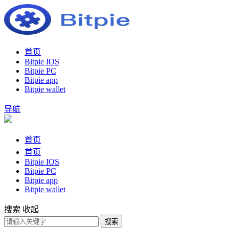
首页
Bitpie IOS
Bitpie PC
Bitpie app
Bitpie wallet
导航
首页
首页
Bitpie IOS
Bitpie PC
Bitpie app
Bitpie wallet
搜索
收起
搜索