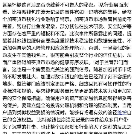
甚至怀疑这背后是否隐藏着不可告人的秘密。 从行业层面来
看，比特派钱包崩溃无记录的事件宛如一记响亮的警钟，给整
个加密货币钱包行业敲响了警示，加密货币市场监管目前尚不
完善，钱包行业鱼龙混杂，部分钱包在技术研发、安全防护等
方面存在着严重的短板和不足，此次事件所暴露出的问题，提
醒着其他钱包服务商要高度重视技术稳定性和数据安全性，不
断加强自身的风险管理和应急处理能力，否则，一旦类似的问
题发生在其他钱包上，很可能会引发整个行业的信任危机，从
而严重阻碍加密货币市场的健康有序发展。 对于监管部门而
言，这也是一个需要重点关注的强烈信号，随着加密货币市场
的不断发展壮大，加强对数字钱包的监管已经到了刻不容缓的
地步，监管部门应该制定更加严格、细致且具有可操作性的行
业标准和规范，要求钱包服务商具备更高的技术实力和更加完
善的安全保障措施，确保用户的资产和交易信息能够得到妥善
的保护，要建立健全的投诉处理机制和合理的赔偿制度，当用
户遇到类似权益受损的情况时，能够有畅通有效的途径
维护
自
己的合法权益。 比特派钱包崩溃无记录的事件给众多用户带
来了沉重的打击，也让整个加密货币行业陷入了深刻的反思之