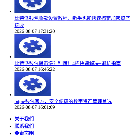
比特派钱包收款设置教程，新手也能快速搞定加密资产
接收
2026-08-07 17:31:20
比特派钱包提币慢？别慌！4招快速解决+避坑指南
2026-08-07 16:46:22
bitpie钱包官方，安全便捷的数字资产管理首选
2026-08-07 16:01:09
关于我们
联系我们
免责声明