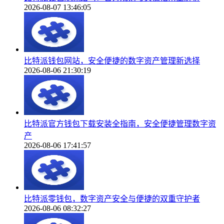
2026-08-07 13:46:05
比特派钱包网站，安全便捷的数字资产管理新选择
2026-08-06 21:30:19
比特派官方钱包下载安装全指南，安全便捷管理数字资
产
2026-08-06 17:41:57
比特派零钱包，数字资产安全与便捷的双重守护者
2026-08-06 08:32:27