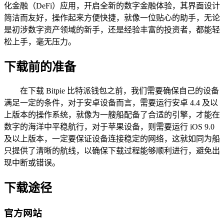
化金融（DeFi）应用，开启全新的数字金融体验，其界面设计
简洁而友好，操作起来方便快捷，就像一位贴心的助手，无论
是初涉数字资产领域的新手，还是经验丰富的投资者，都能轻
松上手，毫无压力。
下载前的准备
在下载 Bitpie 比特派钱包之前，我们需要确保自己的设备
满足一定的条件，对于安卓设备而言，需要运行安卓 4.4 及以
上版本的操作系统，就像为一艘船配备了合适的引擎，才能在
数字的海洋中平稳航行，对于苹果设备，则需要运行 iOS 9.0
及以上版本，一定要保证设备连接稳定的网络，这就如同为船
只提供了清晰的航线，以确保下载过程能够顺利进行，避免出
现中断或错误。
下载途径
官方网站