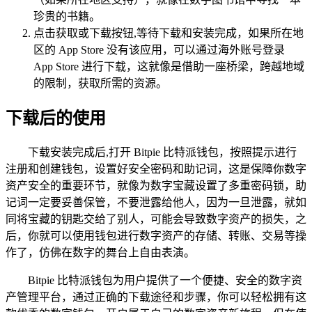
珍贵的书籍。
点击获取或下载按钮,等待下载和安装完成，如果所在地
区的 App Store 没有该应用，可以通过海外账号登录
App Store 进行下载，这就像是借助一座桥梁，跨越地域
的限制，获取所需的资源。
下载后的使用
下载安装完成后,打开 Bitpie 比特派钱包，按照提示进行
注册和创建钱包，设置好安全密码和助记词，这是保障你数字
资产安全的重要环节，就像为数字宝藏设置了多重密码锁，助
记词一定要妥善保管，不要泄露给他人，因为一旦泄露，就如
同将宝藏的钥匙交给了别人，可能会导致数字资产的损失，之
后，你就可以使用钱包进行数字资产的存储、转账、交易等操
作了，仿佛在数字的舞台上自由表演。
Bitpie 比特派钱包为用户提供了一个便捷、安全的数字资
产管理平台，通过正确的下载途径和步骤，你可以轻松拥有这