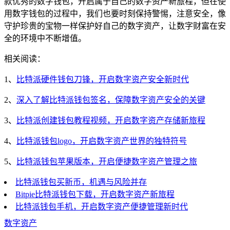
款优秀的数字钱包，开启属于自己的数字资产新旅程，但在使
用数字钱包的过程中，我们也要时刻保持警惕，注意安全，像
守护珍贵的宝物一样保护好自己的数字资产，让数字财富在安
全的环境中不断增值。
相关阅读：
1、
比特派硬件钱包刀锋，开启数字资产安全新时代
2、
深入了解比特派钱包签名，保障数字资产安全的关键
3、
比特派创建钱包教程视频，开启数字资产存储新旅程
4、
比特派钱包logo，开启数字资产世界的独特符号
5、
比特派钱包苹果版本，开启便捷数字资产管理之旅
比特派钱包买新币，机遇与风险并存
Bitpie比特派钱包下载，开启数字资产新旅程
比特派钱包手机，开启数字资产便捷管理新时代
数字资产