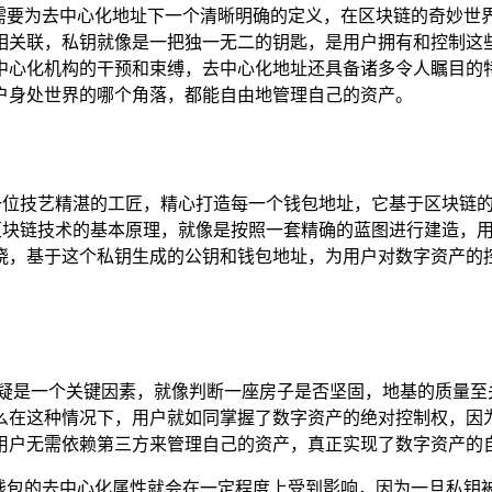
先我们需要为去中心化地址下一个清晰明确的定义，在区块链的奇
相关联，私钥就像是一把独一无二的钥匙，是用户拥有和控制这
中心化机构的干预和束缚，去中心化地址还具备诸多令人瞩目的
户身处世界的哪个角落，都能自由地管理自己的资产。
，宛如一位技艺精湛的工匠，精心打造每一个钱包地址，它基于区块
循区块链技术的基本原理，就像是按照一套精确的蓝图进行建造，用户
晓，基于这个私钥生成的公钥和钱包地址，为用户对数字资产的
是一个关键因素，就像判断一座房子是否坚固，地基的质量至关重要
么在这种情况下，用户就如同掌握了数字资产的绝对控制权，因
用户无需依赖第三方来管理自己的资产，真正实现了数字资产的
么钱包的去中心化属性就会在一定程度上受到影响，因为一旦私钥