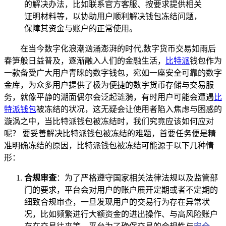
的解决办法，比如联系官方客服、按要求提供相关
证明材料等，以协助用户顺利解决钱包冻结问题，
保障其资金与账户的正常使用。
在当今数字化浪潮汹涌澎湃的时代,数字货币交易如雨后
春笋般日益普及，逐渐融入人们的金融生活，
比特派
钱包作为
一款备受广大用户青睐的数字钱包，宛如一座安全可靠的数字
金库，为众多用户提供了极为便捷的数字货币存储与交易服
务，就像平静的湖面偶尔会泛起涟漪，有时用户可能会遭遇
比
特派钱包
被冻结的状况，这无疑会让使用者陷入焦虑与困惑的
漩涡之中，当比特派钱包被冻结时，我们究竟应该如何应对
呢？ 要妥善解决比特派钱包被冻结的难题，首要任务便是精
准明确冻结的原因，比特派钱包被冻结可能源于以下几种情
形：
合规审查
：为了严格遵守国家相关法律法规以及监管部
门的要求，平台会对用户的账户展开定期或者不定期的
细致合规审查，一旦发现用户的交易行为存在异常状
况，比如频繁进行大额资金的进出操作、与高风险账户