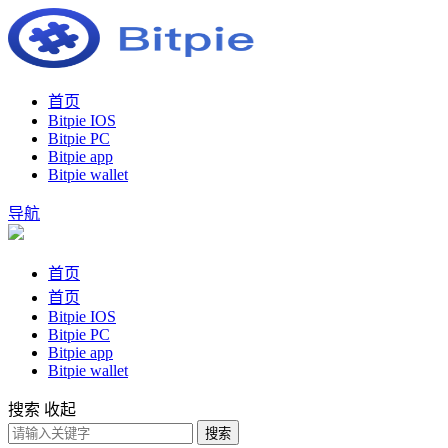
首页
Bitpie IOS
Bitpie PC
Bitpie app
Bitpie wallet
导航
首页
首页
Bitpie IOS
Bitpie PC
Bitpie app
Bitpie wallet
搜索
收起
搜索