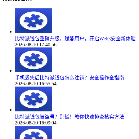
比特派钱包重磅升级，赋能用户，开启Web3安全新体验
2026-08-10 17:40:56
手机丢失后比特派钱包怎么注销？安全操作全指南
2026-08-10 16:55:54
比特派钱包被盗号？别慌！教你快速排查核实方法
2026-08-10 16:09:04