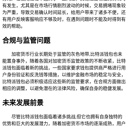
有发生，尤其是在市场行情剧烈波动的时候，交易拥堵现象较
为严重，导致交易确认时间延长，给用户带来了诸多不便，还
有用户反映客服响应不够及时，在遇到问题时不能及时得到有
效的帮助。
合规与监管问题
加密货币行业长期处于监管的灰色地带,比特派钱包也未
能置身事外，随着各国对加密货币监管政策的不断收紧，比特
派钱包面临着新的挑战，一些国家要求钱包提供商严格进行用
户身份验证和反洗钱等措施，以维护金融市场的稳定与安全，
比特派钱包必须积极适应这些新的监管要求，在合规方面做出
相应的调整，以避免潜在的法律风险，确保自身的稳健发展。
未来发展前景
尽管比特派钱包面临着诸多挑战,但它也拥有自身独特的
优势和巨大的发展潜力，随着加密货币市场的逐渐成熟，用户