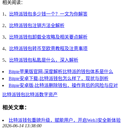
相关阅读：
1、
比特派钱包多少钱一个？一文为你解答
2、
比特派钱包注销方法全解析
3、
比特派钱包卸载全攻略及相关要点解析
4、
比特派钱包转币至欧意教程及注意事项
5、
比特派钱包私匙是什么，深入解析
Bitpie苹果版官网-深度解析比特派的钱包体系是什么
Bitpie安卓下载-比特派钱包怎么样了，现状与剖析
Bitpie安卓版-比特派删除钱包，操作背后的风险与应对
比特派钱包
比特派
数字资产
相关文章：
比特派钱包重磅升级，赋能用户，开启Web3安全新体验
2026-06-14 13:38:00