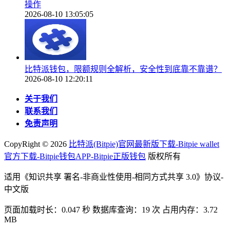
操作
2026-08-10 13:05:05
比特派钱包，限额规则全解析，安全性到底靠不靠谱？
2026-08-10 12:20:11
关于我们
联系我们
免责声明
CopyRight ©
2026
比特派(Bitpie)官网最新版下载-Bitpie wallet
官方下载-Bitpie钱包APP-Bitpie正版钱包
版权所有
适用《知识共享 署名-非商业性使用-相同方式共享 3.0》协议-
中文版
页面加载时长：0.047 秒 数据库查询：19 次 占用内存：3.72
MB