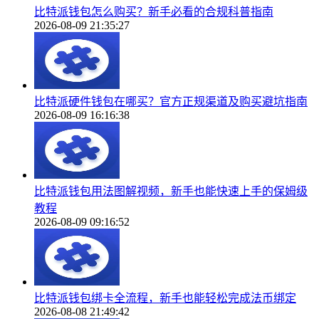
比特派钱包怎么购买？新手必看的合规科普指南
2026-08-09 21:35:27
比特派硬件钱包在哪买？官方正规渠道及购买避坑指南
2026-08-09 16:16:38
比特派钱包用法图解视频，新手也能快速上手的保姆级
教程
2026-08-09 09:16:52
比特派钱包绑卡全流程，新手也能轻松完成法币绑定
2026-08-08 21:49:42