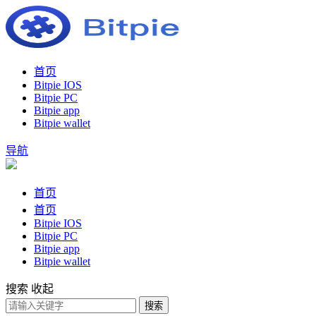
首页
Bitpie IOS
Bitpie PC
Bitpie app
Bitpie wallet
导航
首页
首页
Bitpie IOS
Bitpie PC
Bitpie app
Bitpie wallet
搜索
收起
搜索