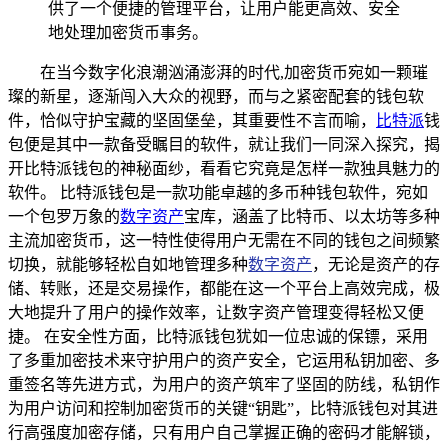
供了一个便捷的管理平台，让用户能更高效、安全
地处理加密货币事务。
在当今数字化浪潮汹涌澎湃的时代,加密货币宛如一颗璀
璨的新星，逐渐闯入大众的视野，而与之紧密配套的钱包软
件，恰似守护宝藏的坚固堡垒，其重要性不言而喻，
比特派
钱
包便是其中一款备受瞩目的软件，就让我们一同深入探究，揭
开比特派钱包的神秘面纱，看看它究竟是怎样一款独具魅力的
软件。 比特派钱包是一款功能卓越的多币种钱包软件，宛如
一个包罗万象的
数字资产
宝库，涵盖了比特币、以太坊等多种
主流加密货币，这一特性使得用户无需在不同的钱包之间频繁
切换，就能够轻松自如地管理多种
数字资产
，无论是资产的存
储、转账，还是交易操作，都能在这一个平台上高效完成，极
大地提升了用户的操作效率，让数字资产管理变得轻松又便
捷。 在安全性方面，比特派钱包犹如一位忠诚的保镖，采用
了多重加密技术来守护用户的资产安全，它运用私钥加密、多
重签名等先进方式，为用户的资产筑牢了坚固的防线，私钥作
为用户访问和控制加密货币的关键“钥匙”，比特派钱包对其进
行高强度加密存储，只有用户自己掌握正确的密码才能解锁，