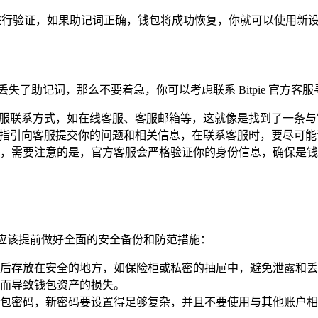
性进行验证，如果助记词正确，钱包将成功恢复，你就可以使用新
失了助记词，那么不要着急，你可以考虑联系 Bitpie 官方客
提供的客服联系方式，如在线客服、客服邮箱等，这就像是找到了一
道，按照指引向客服提交你的问题和相关信息，在联系客服时，要尽
，需要注意的是，官方客服会严格验证你的身份信息，确保是钱
，我们应该提前做好全面的安全备份和防范措施：
后存放在安全的地方，如保险柜或私密的抽屉中，避免泄露和丢
而导致钱包资产的损失。
包密码，新密码要设置得足够复杂，并且不要使用与其他账户相