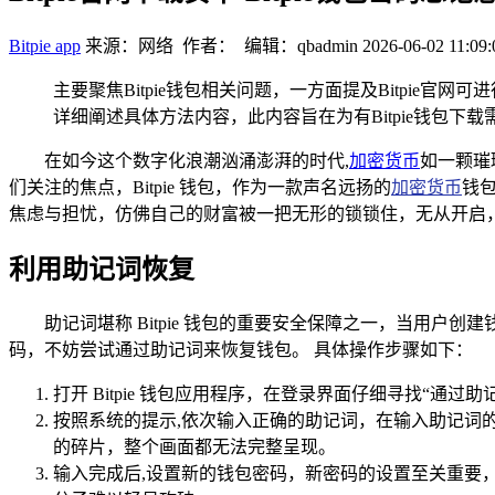
Bitpie app
来源：网络 作者： 编辑：qbadmin
2026-06-02 11:09:
主要聚焦Bitpie钱包相关问题，一方面提及Bitpie
详细阐述具体方法内容，此内容旨在为有Bitpie钱包
在如今这个数字化浪潮汹涌澎湃的时代,
加密货币
如一颗璀
们关注的焦点，Bitpie 钱包，作为一款声名远扬的
加密货币
钱
焦虑与担忧，仿佛自己的财富被一把无形的锁锁住，无从开启，当
利用助记词恢复
助记词堪称 Bitpie 钱包的重要安全保障之一，当用
码，不妨尝试通过助记词来恢复钱包。 具体操作步骤如下：
打开 Bitpie 钱包应用程序，在登录界面仔细寻找“
按照系统的提示,依次输入正确的助记词，在输入助记词
的碎片，整个画面都无法完整呈现。
输入完成后,设置新的钱包密码，新密码的设置至关重要