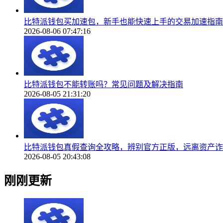
比特派钱包买加速包，新手也能快速上手的交易加速指南
2026-08-06 07:47:16
比特派钱包不能转账吗？常见问题及解决指南
2026-08-05 21:31:20
比特派钱包真假查询全攻略，辨别官方正版，远离资产诈
2026-08-05 20:43:08
刚刚更新