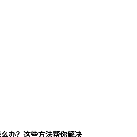
码忘记怎么办？这些方法帮你解决