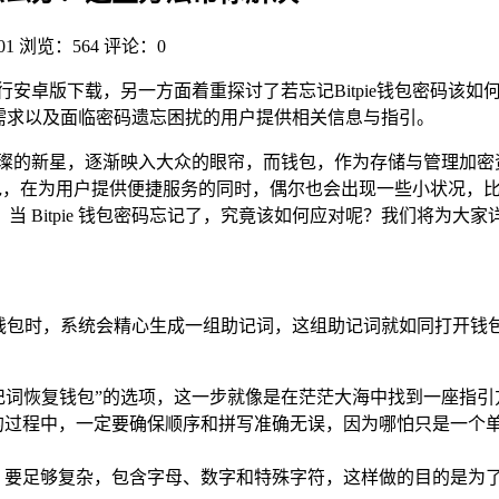
01
浏览：564
评论：0
官网可进行安卓版下载，另一方面着重探讨了若忘记Bitpie钱包密
下载需求以及面临密码遗忘困扰的用户提供相关信息与指引。
璨的新星，逐渐映入大众的眼帘，而钱包，作为存储与管理加密
包，在为用户提供便捷服务的同时，偶尔也会出现一些小状况，
 Bitpie 钱包密码忘记了，究竟该如何应对呢？我们将为大
户创建钱包时，系统会精心生成一组助记词，这组助记词就如同打
通过助记词恢复钱包”的选项，这一步就像是在茫茫大海中找到一座
的过程中，一定要确保顺序和拼写准确无误，因为哪怕只是一个
，要足够复杂，包含字母、数字和特殊字符，这样做的目的是为