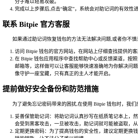
分子难以轻易攻破。
完成以上步骤后,点击“确定”，系统会对助记词的有效
联系 Bitpie 官方客服
如果通过助记词恢复钱包的方法无法解决问题,或者你不慎丢
访问 Bitpie 钱包的官方网站，在网站上仔细查找
在 Bitpie 钱包应用程序中查找帮助中心或反馈渠
邮箱等，这样做可以让客服能够快速准确地为你解决问题
像守护一座宝藏，只有真正的主人才能开启。
提前做好安全备份和防范措施
为了避免忘记密码带来的困扰,在使用 Bitpie 钱包时
妥善保管助记词：将助记词认真抄写在纸质笔记本上，然
会受到黑客攻击，一旦被攻击，助记词就可能被盗取，从
定期更换密码：为了提高钱包的安全性，建议定期更换钱