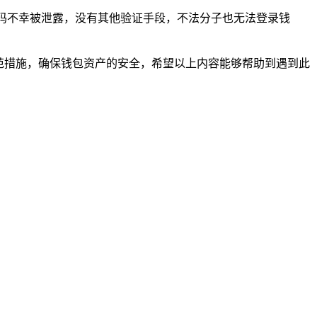
使密码不幸被泄露，没有其他验证手段，不法分子也无法登录钱
和防范措施，确保钱包资产的安全，希望以上内容能够帮助到遇到此