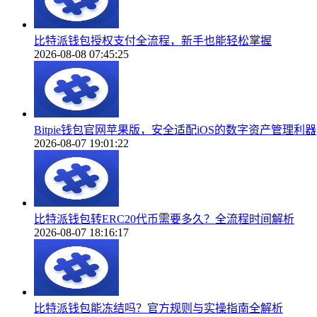
比特派钱包授权支付全流程，新手也能轻松掌握
2026-08-08 07:45:25
Bitpie钱包官网苹果版，安全适配iOS的数字资产管理利器
2026-08-07 19:01:22
比特派钱包转ERC20代币需要多久？全流程时间解析
2026-08-07 18:16:17
比特派钱包能冻结吗？官方规则与实操指南全解析