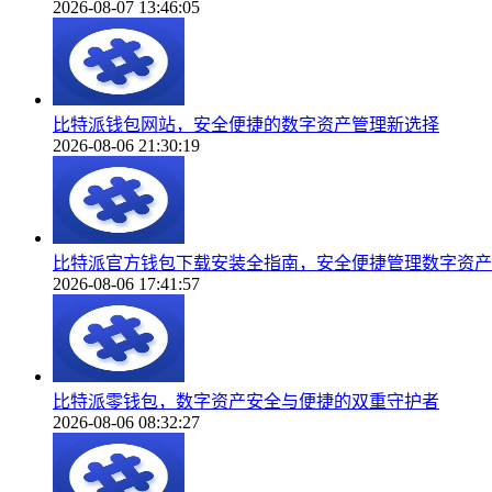
2026-08-07 13:46:05
比特派钱包网站，安全便捷的数字资产管理新选择
2026-08-06 21:30:19
比特派官方钱包下载安装全指南，安全便捷管理数字资产
2026-08-06 17:41:57
比特派零钱包，数字资产安全与便捷的双重守护者
2026-08-06 08:32:27