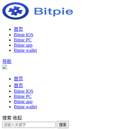
首页
Bitpie IOS
Bitpie PC
Bitpie app
Bitpie wallet
导航
首页
首页
Bitpie IOS
Bitpie PC
Bitpie app
Bitpie wallet
搜索
收起
搜索