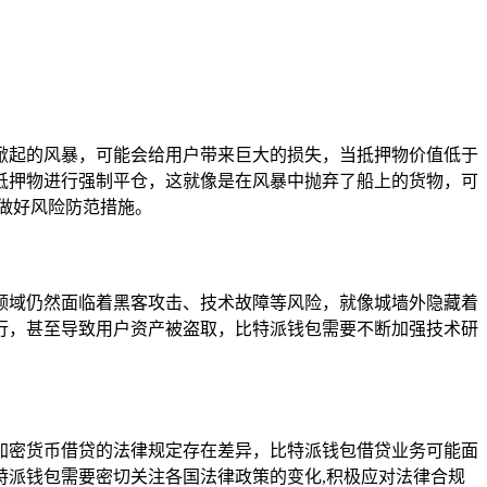
掀起的风暴，可能会给用户带来巨大的损失，当抵押物价值低于
抵押物进行强制平仓，这就像是在风暴中抛弃了船上的货物，可
做好风险防范措施。
领域仍然面临着黑客攻击、技术故障等风险，就像城墙外隐藏着
行，甚至导致用户资产被盗取，比特派钱包需要不断加强技术研
加密货币借贷的法律规定存在差异，比特派钱包借贷业务可能面
派钱包需要密切关注各国法律政策的变化,积极应对法律合规