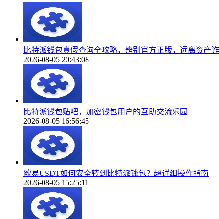
比特派钱包真假查询全攻略，辨别官方正版，远离资产诈
2026-08-05 20:43:08
比特派钱包贴吧，加密钱包用户的互助交流乐园
2026-08-05 16:56:45
欧易USDT如何安全转到比特派钱包？超详细操作指南
2026-08-05 15:25:11