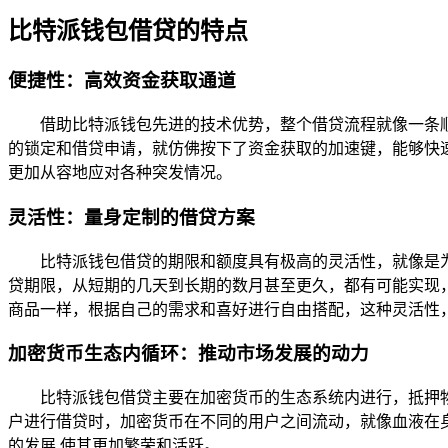
比特派钱包借贷的特点
便捷性：高效资金获取通道
借助比特派钱包先进的技术优势，整个借贷流程就像一条
的锁定和借贷申请，就仿佛按下了资金获取的加速键，能够快
更加从容地应对各种突发情况。
灵活性：量身定制的借贷方案
比特派钱包借贷的期限和额度具有极高的灵活性，就像是
贷期限，从短期的几天到长期的数月甚至更久，都有可能实现
商品一样，根据自己的需求和喜好进行自由搭配，这种灵活性
加密货币生态内循环：推动市场发展的动力
比特派钱包借贷主要在加密货币的生态系统内进行，抵押
户进行借贷时，加密货币在不同的用户之间流动，就像血液在
的发展,使其更加繁荣和活跃。