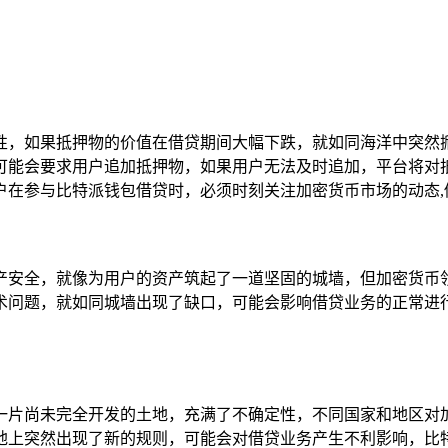
性，如果抵押物的价值在借贷期间大幅下跌，就如同海洋中突然
可能会要求用户追加抵押物，如果用户无法及时追加，平台将对
户在参与比特派钱包借贷时，必须时刻关注加密货币市场的动态,
产安全，就像为用户的资产筑起了一道坚固的城墙，但加密货币
术问题，就如同城墙出现了缺口，可能会影响借贷业务的正常进
一片尚未完全开发的土地，充满了不确定性，不同国家和地区对
地上突然出现了新的规则，可能会对借贷业务产生不利影响，比特