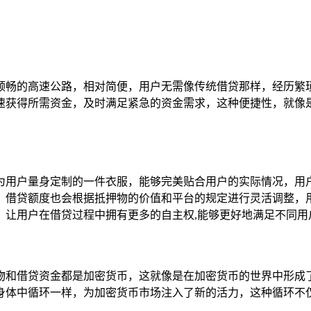
顺畅的高速公路，相对简便，用户无需像传统借贷那样，经历繁
速获得所需资金，及时满足紧急的资金需求，这种便捷性，就像是
为用户量身定制的一件衣服，能够完美贴合用户的实际情况，用
，借贷额度也会根据抵押物的价值和平台的规定进行灵活调整，
，让用户在借贷过程中拥有更多的自主权,能够更好地满足不同用
物和借贷资金都是加密货币，这就像是在加密货币的世界中形成
身体中循环一样，为加密货币市场注入了新的活力，这种循环不