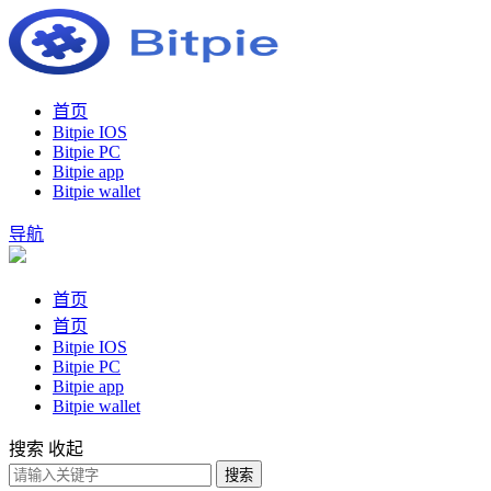
首页
Bitpie IOS
Bitpie PC
Bitpie app
Bitpie wallet
导航
首页
首页
Bitpie IOS
Bitpie PC
Bitpie app
Bitpie wallet
搜索
收起
搜索