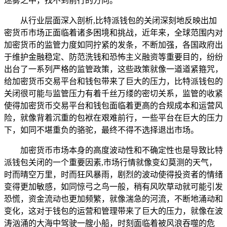
迷雾之中，找不到前行的方向。
从行业层面深入剖析,比特派钱包的关闭深刻地反映出加
密货币市场正面临着诸多困境和挑战，近年来，全球范围内对
加密货币的监管力度如同拧紧的发条，不断加强，各国政府出
于维护金融稳定、防范洗钱和恐怖主义融资等重要目的，纷纷
出台了一系列严格的监管政策，这些政策就像一道道紧箍咒，
给加密货币交易平台和钱包带来了巨大的压力，比特派钱包的
关闭很可能与监管压力有着千丝万缕的密切关系，监管的收紧
使得加密货币交易平台和钱包面临着更高的合规成本和运营风
险，就像背着沉重的包袱在艰难前行，一些平台在巨大的压力
下，如同不堪重负的骆驼，最终不得不选择退出市场。
加密货币市场本身的高度波动性和不确定性也是导致比特
派钱包关闭的一个重要因素,市场行情就像变幻莫测的天气，
时而晴空万里，时而狂风暴雨，剧烈的波动使得投资者的情绪
变得更加敏感，如同惊弓之鸟一般，稍有风吹草动就可能引发
恐慌，资金流动也更加频繁，就像湍急的河流，不断地涌动和
变化，这对于钱包的运营和管理带来了巨大的压力，就像在波
涛汹涌的大海中驾驶一艘小船，时刻面临着被风浪吞噬的危