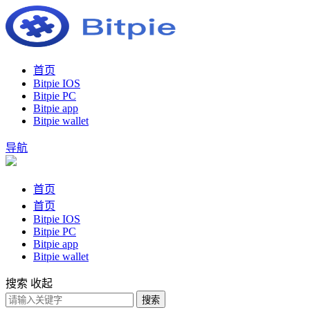
首页
Bitpie IOS
Bitpie PC
Bitpie app
Bitpie wallet
导航
首页
首页
Bitpie IOS
Bitpie PC
Bitpie app
Bitpie wallet
搜索
收起
搜索