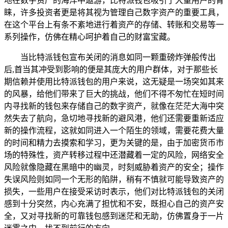
地在数字资产的海洋中遨游，比特派钱包吸引了大量用户的青
睐，许多投资者更是将其视为管理自己数字资产的重要工具，
在这个平台上有条不紊地进行着资产的存储、转账和交易等一
系列操作，仿佛在精心呵护着自己的财富宝藏。
当比特派钱包宣布关闭的消息如同一颗重磅炸弹般传出
后,首当其冲受到影响的便是其庞大的用户群体，对于那些长
期信赖并使用比特派钱包的用户来说，这无疑是一场突如其来
的风暴，给他们带来了巨大的挑战，他们不得不匆忙在短时间
内寻找新的钱包来存储自己的数字资产，就像在茫茫大海中突
然失去了航向，急切地寻找新的避风港，他们还需要重新适应
新的操作流程，这就如同进入一个陌生的领域，需要花费大量
的时间和精力去摸索和学习，更为关键的是，由于加密货币市
场的特殊性，资产转移过程中还潜藏着一定的风险，网络安全
风险就像隐藏在黑暗中的幽灵，时刻威胁着资产的安全；操作
失误风险则如同一个无形的陷阱，稍有不慎就可能导致资产的
损失，一些用户在接受采访时表示，他们对比特派钱包的关闭
感到十分突然，内心充满了担忧和不安，既担心自己的资产安
全，又对寻找新的可靠钱包感到迷茫和无助，仿佛置身于一片