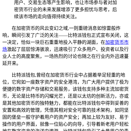
用户、交易生态等产生影响，也让市场参与者对加
密货币行业的未来发展增添了更多担忧与思考，后
续该市场的走向值得持续关注。
在加密货币的风云变幻之域,一则重磅消息如惊雷般炸
响，瞬间引发了广泛的关注——比特派钱包正式宣布关闭，这
一决定，恰似一块巨石重重地投入平静的湖面，在
加密货币市
场
激起了层层惊涛骇浪，迅速吸引了众多用户、投资者以及行
业人士的高度聚焦，一场热烈的讨论也随之在行业内外迅速蔓
延开来。
比特派钱包,曾经在加密货币行业中占据着举足轻重的地
位，它宛如一座数字资产的安全港湾，为广大用户提供了极为
便捷的数字资产存储和交易服务，该钱包支持多种主流加密货
币，无论是比特币的闪耀光芒，还是以太坊的创新活力，亦或
是其他加密货币的独特魅力，都能在比特派钱包中得到妥善的
安置和高效的管理，凭借其相对安全可靠的技术架构，如同坚
固的堡垒一般守护着用户的资产安全；再加上较为友好、易于
操作的用户界面，就像一位贴心的向导，引导着新老用户轻松