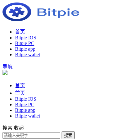
首页
Bitpie IOS
Bitpie PC
Bitpie app
Bitpie wallet
导航
首页
首页
Bitpie IOS
Bitpie PC
Bitpie app
Bitpie wallet
搜索
收起
搜索