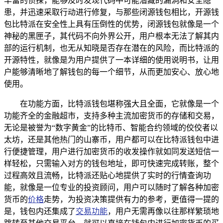
丰富的侦探，能够及时发现代码中可能潜藏的漏洞和安全隐
患，并迅速采取行动进行修复，与那些闭源钱包相比，开源钱
包比特派在安全性上具有压倒性的优势，闭源钱包就像是一个
神秘的黑匣子，其代码不向外界公开，用户根本无法了解其内
部的运行机制，也无从知晓是否存在潜在的风险，而比特派的
开源特性，就像是为用户提供了一本详细的使用说明书，让用
户能够清晰地了解钱包的每一个细节，从而更加安心、放心地
使用。
在功能方面，比特派钱包堪称强大且全面，它就像是一个
功能齐全的金融超市，支持多种主流加密货币的存储和交易，
无论是被誉为“数字黄金”的比特币、智能合约领域的佼佼者以
太坊，还是其他热门的山寨币，用户都可以在比特派钱包中进
行便捷管理，用户进行加密货币的收发操作就如同发送短信一
样轻松，只需输入对方的钱包地址，即可快速完成转账，整个
过程高效且流畅，比特派还贴心地提供了实时的行情查询功
能，就像是一位专业的投资顾问，用户可以随时了解各种加密
货币的
价格
走势，为投资决策提供有力的参考，更值得一提的
是，钱包内还集成了
交易功能
，用户无需再像以往那样繁琐地