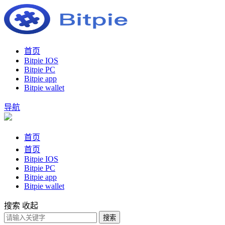
首页
Bitpie IOS
Bitpie PC
Bitpie app
Bitpie wallet
导航
首页
首页
Bitpie IOS
Bitpie PC
Bitpie app
Bitpie wallet
搜索
收起
搜索