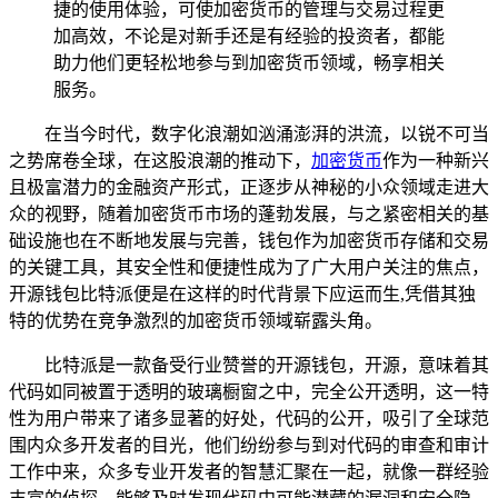
捷的使用体验，可使加密货币的管理与交易过程更
加高效，不论是对新手还是有经验的投资者，都能
助力他们更轻松地参与到加密货币领域，畅享相关
服务。
在当今时代，数字化浪潮如汹涌澎湃的洪流，以锐不可当
之势席卷全球，在这股浪潮的推动下，
加密货币
作为一种新兴
且极富潜力的金融资产形式，正逐步从神秘的小众领域走进大
众的视野，随着加密货币市场的蓬勃发展，与之紧密相关的基
础设施也在不断地发展与完善，钱包作为加密货币存储和交易
的关键工具，其安全性和便捷性成为了广大用户关注的焦点，
开源钱包比特派便是在这样的时代背景下应运而生,凭借其独
特的优势在竞争激烈的加密货币领域崭露头角。
比特派是一款备受行业赞誉的开源钱包，开源，意味着其
代码如同被置于透明的玻璃橱窗之中，完全公开透明，这一特
性为用户带来了诸多显著的好处，代码的公开，吸引了全球范
围内众多开发者的目光，他们纷纷参与到对代码的审查和审计
工作中来，众多专业开发者的智慧汇聚在一起，就像一群经验