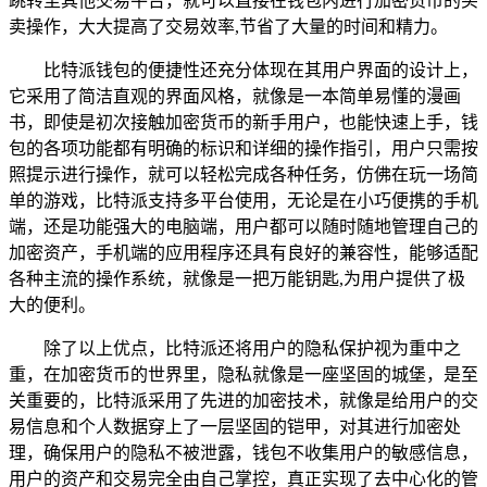
跳转至其他交易平台，就可以直接在钱包内进行加密货币的买
卖操作，大大提高了交易效率,节省了大量的时间和精力。
比特派钱包的便捷性还充分体现在其用户界面的设计上，
它采用了简洁直观的界面风格，就像是一本简单易懂的漫画
书，即使是初次接触加密货币的新手用户，也能快速上手，钱
包的各项功能都有明确的标识和详细的操作指引，用户只需按
照提示进行操作，就可以轻松完成各种任务，仿佛在玩一场简
单的游戏，比特派支持多平台使用，无论是在小巧便携的手机
端，还是功能强大的电脑端，用户都可以随时随地管理自己的
加密资产，手机端的应用程序还具有良好的兼容性，能够适配
各种主流的操作系统，就像是一把万能钥匙,为用户提供了极
大的便利。
除了以上优点，比特派还将用户的隐私保护视为重中之
重，在加密货币的世界里，隐私就像是一座坚固的城堡，是至
关重要的，比特派采用了先进的加密技术，就像是给用户的交
易信息和个人数据穿上了一层坚固的铠甲，对其进行加密处
理，确保用户的隐私不被泄露，钱包不收集用户的敏感信息，
用户的资产和交易完全由自己掌控，真正实现了去中心化的管