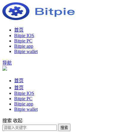
首页
Bitpie IOS
Bitpie PC
Bitpie app
Bitpie wallet
导航
首页
首页
Bitpie IOS
Bitpie PC
Bitpie app
Bitpie wallet
搜索
收起
搜索