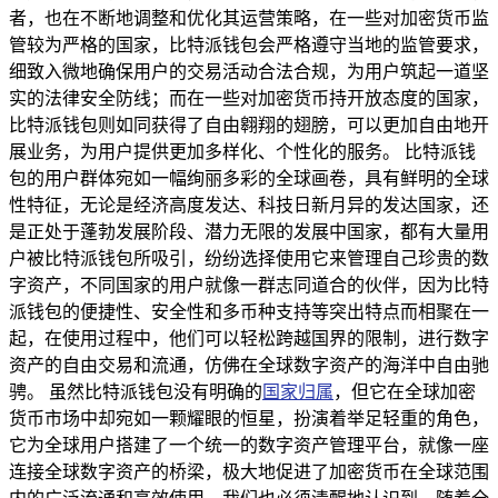
者，也在不断地调整和优化其运营策略，在一些对加密货币监
管较为严格的国家，比特派钱包会严格遵守当地的监管要求，
细致入微地确保用户的交易活动合法合规，为用户筑起一道坚
实的法律安全防线；而在一些对加密货币持开放态度的国家，
比特派钱包则如同获得了自由翱翔的翅膀，可以更加自由地开
展业务，为用户提供更加多样化、个性化的服务。 比特派钱
包的用户群体宛如一幅绚丽多彩的全球画卷，具有鲜明的全球
性特征，无论是经济高度发达、科技日新月异的发达国家，还
是正处于蓬勃发展阶段、潜力无限的发展中国家，都有大量用
户被比特派钱包所吸引，纷纷选择使用它来管理自己珍贵的数
字资产，不同国家的用户就像一群志同道合的伙伴，因为比特
派钱包的便捷性、安全性和多币种支持等突出特点而相聚在一
起，在使用过程中，他们可以轻松跨越国界的限制，进行数字
资产的自由交易和流通，仿佛在全球数字资产的海洋中自由驰
骋。 虽然比特派钱包没有明确的
国家归属
，但它在全球加密
货币市场中却宛如一颗耀眼的恒星，扮演着举足轻重的角色，
它为全球用户搭建了一个统一的数字资产管理平台，就像一座
连接全球数字资产的桥梁，极大地促进了加密货币在全球范围