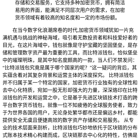
存储和交易服务，它支持多种加密货币，拥有简洁
易用的界面，能满足不同层次用户的需求，在加密
货币领域有着较高的知名度和一定的市场份额。
在当今数字化浪潮席卷的时代,加密货币领域犹如一片充
满机遇与挑战的神秘海域，吸引着无数投资者和科技爱好者的
目光，在这片海域中，钱包就像是守护宝藏的坚固堡垒，是存
储和管理数字资产最为重要的工具，而比特派钱包，恰似堡垒
中的璀璨明珠，是其中知名度颇高的一款，当人们不禁发问：
“比特派钱包究竟是属于哪个国家的呢？”这一疑问的背后，其
实蕴含着对其复杂背景和运营主体的深度探究。 比特派钱包
并不归属于某一个特定的国家，加密货币行业独有的全球性和
去中心化特质，宛如一股无形却强大的力量，深深烙印在比特
派钱包的开发和运营之中，它是基于先进区块链技术打造的跨
平台数字货币钱包，就像一位不知疲倦的全球服务使者，致力
于为世界各国的用户，无论身处繁华都市还是偏远乡村，都能
提供安全无虞且便捷高效的数字资产存储和交易服务。 从专
业的技术层面来剖析，比特派钱包巧妙地依托于区块链的分布
式账本技术精心构建而成，区块链那去中心化的特性，仿佛是