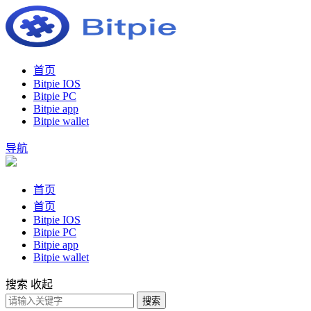
首页
Bitpie IOS
Bitpie PC
Bitpie app
Bitpie wallet
导航
首页
首页
Bitpie IOS
Bitpie PC
Bitpie app
Bitpie wallet
搜索
收起
搜索