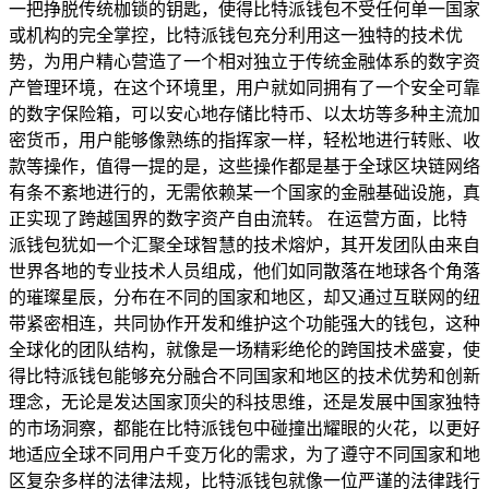
一把挣脱传统枷锁的钥匙，使得比特派钱包不受任何单一国家
或机构的完全掌控，比特派钱包充分利用这一独特的技术优
势，为用户精心营造了一个相对独立于传统金融体系的数字资
产管理环境，在这个环境里，用户就如同拥有了一个安全可靠
的数字保险箱，可以安心地存储比特币、以太坊等多种主流加
密货币，用户能够像熟练的指挥家一样，轻松地进行转账、收
款等操作，值得一提的是，这些操作都是基于全球区块链网络
有条不紊地进行的，无需依赖某一个国家的金融基础设施，真
正实现了跨越国界的数字资产自由流转。 在运营方面，比特
派钱包犹如一个汇聚全球智慧的技术熔炉，其开发团队由来自
世界各地的专业技术人员组成，他们如同散落在地球各个角落
的璀璨星辰，分布在不同的国家和地区，却又通过互联网的纽
带紧密相连，共同协作开发和维护这个功能强大的钱包，这种
全球化的团队结构，就像是一场精彩绝伦的跨国技术盛宴，使
得比特派钱包能够充分融合不同国家和地区的技术优势和创新
理念，无论是发达国家顶尖的科技思维，还是发展中国家独特
的市场洞察，都能在比特派钱包中碰撞出耀眼的火花，以更好
地适应全球不同用户千变万化的需求，为了遵守不同国家和地
区复杂多样的法律法规，比特派钱包就像一位严谨的法律践行