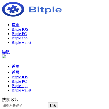
首页
Bitpie IOS
Bitpie PC
Bitpie app
Bitpie wallet
导航
首页
首页
Bitpie IOS
Bitpie PC
Bitpie app
Bitpie wallet
搜索
收起
搜索