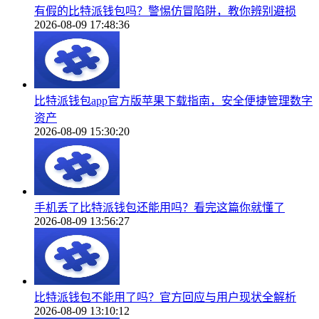
有假的比特派钱包吗？警惕仿冒陷阱，教你辨别避损
2026-08-09 17:48:36
比特派钱包app官方版苹果下载指南，安全便捷管理数字
资产
2026-08-09 15:30:20
手机丢了比特派钱包还能用吗？看完这篇你就懂了
2026-08-09 13:56:27
比特派钱包不能用了吗？官方回应与用户现状全解析
2026-08-09 13:10:12