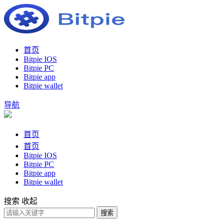
首页
Bitpie IOS
Bitpie PC
Bitpie app
Bitpie wallet
导航
首页
首页
Bitpie IOS
Bitpie PC
Bitpie app
Bitpie wallet
搜索
收起
搜索