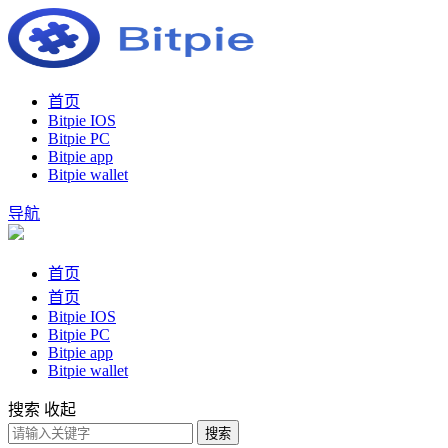
首页
Bitpie IOS
Bitpie PC
Bitpie app
Bitpie wallet
导航
首页
首页
Bitpie IOS
Bitpie PC
Bitpie app
Bitpie wallet
搜索
收起
搜索