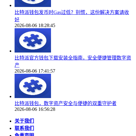
比特派钱包发币时Gas过低？别慌，这份解决方案请收
好
2026-08-06 18:28:45
比特派官方钱包下载安装全指南，安全便捷管理数字资
产
2026-08-06 17:41:57
比特派钱包，数字资产安全与便捷的双重守护者
2026-08-06 16:56:28
关于我们
联系我们
免责声明