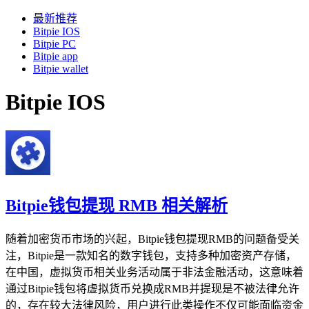
最新推荐
Bitpie IOS
Bitpie PC
Bitpie app
Bitpie wallet
Bitpie IOS
Bitpie钱包提现 RMB 相关解析
随着加密货币市场的兴起，Bitpie钱包提现RMB的问题备受关
注，Bitpie是一款知名的数字钱包，支持多种加密资产存储，
在中国，虚拟货币相关业务活动属于非法金融活动，这意味着
通过Bitpie钱包将虚拟货币兑换成RMB并提现是不被法律允许
的，存在较大法律风险，用户进行此类操作不仅可能面临资金