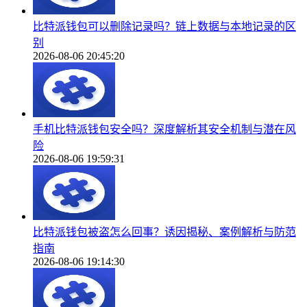
比特派钱包可以删除记录吗？链上数据与本地记录的区
别
2026-08-06 20:45:20
手机比特派钱包安全吗？深度解析其安全机制与潜在风
险
2026-08-06 19:59:31
比特派钱包被盗怎么回事？诱因揭秘、案例解析与防范
指南
2026-08-06 19:14:30