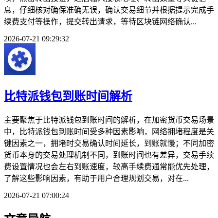
息，仔细核对确保准确无误，确认交易细节并根据提示完成手
续费支付等操作，提交转出请求，等待区块链网络确认...
2026-07-21 09:29:32
比特派钱包到账时间解析
主要聚焦于比特派钱包到账时间的解析，在加密货币交易场景
中，比特派钱包到账时间受多种因素影响，网络拥堵程度是关
键因素之一，拥堵时交易确认时间延长，到账就慢；不同加密
货币本身的交易处理机制不同，到账时间也有差异，交易手续
费设置情况也会左右到账速度，较高手续费通常能优先处理，
了解这些影响因素，有助于用户合理规划交易，对在...
2026-07-21 07:00:24