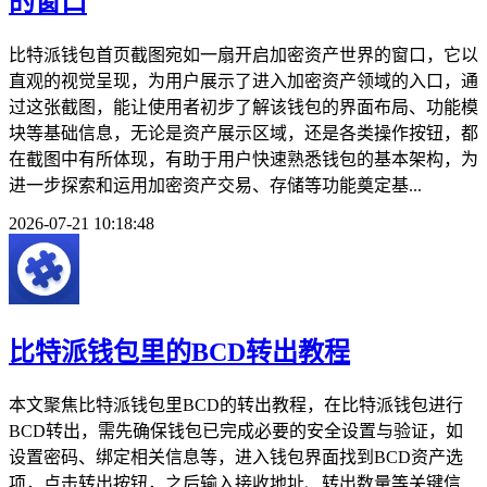
的窗口
比特派钱包首页截图宛如一扇开启加密资产世界的窗口，它以
直观的视觉呈现，为用户展示了进入加密资产领域的入口，通
过这张截图，能让使用者初步了解该钱包的界面布局、功能模
块等基础信息，无论是资产展示区域，还是各类操作按钮，都
在截图中有所体现，有助于用户快速熟悉钱包的基本架构，为
进一步探索和运用加密资产交易、存储等功能奠定基...
2026-07-21 10:18:48
比特派钱包里的BCD转出教程
本文聚焦比特派钱包里BCD的转出教程，在比特派钱包进行
BCD转出，需先确保钱包已完成必要的安全设置与验证，如
设置密码、绑定相关信息等，进入钱包界面找到BCD资产选
项，点击转出按钮，之后输入接收地址、转出数量等关键信