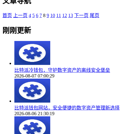
文章导航
首页
上一页
4
5
6
7
8
9
10
11
12
13
下一页
尾页
刚刚更新
比特派冷钱包，守护数字资产的离线安全堡垒
2026-08-07 07:00:29
比特派钱包网站，安全便捷的数字资产管理新选择
2026-08-06 21:30:19