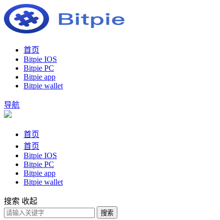
首页
Bitpie IOS
Bitpie PC
Bitpie app
Bitpie wallet
导航
首页
首页
Bitpie IOS
Bitpie PC
Bitpie app
Bitpie wallet
搜索
收起
搜索