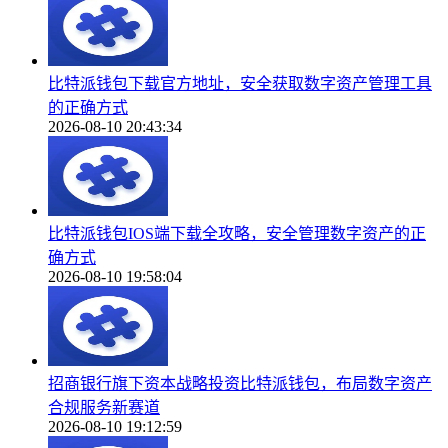
比特派钱包下载官方地址，安全获取数字资产管理工具
的正确方式
2026-08-10 20:43:34
比特派钱包IOS端下载全攻略，安全管理数字资产的正
确方式
2026-08-10 19:58:04
招商银行旗下资本战略投资比特派钱包，布局数字资产
合规服务新赛道
2026-08-10 19:12:59