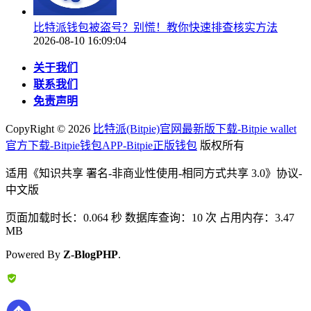
比特派钱包被盗号？别慌！教你快速排查核实方法
2026-08-10 16:09:04
关于我们
联系我们
免责声明
CopyRight ©
2026
比特派(Bitpie)官网最新版下载-Bitpie wallet
官方下载-Bitpie钱包APP-Bitpie正版钱包
版权所有
适用《知识共享 署名-非商业性使用-相同方式共享 3.0》协议-
中文版
页面加载时长：0.064 秒 数据库查询：10 次 占用内存：3.47
MB
Powered By
Z-BlogPHP
.