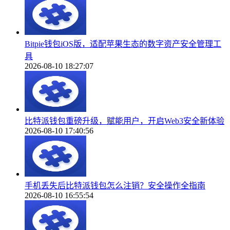
Bitpie钱包iOS版，适配苹果生态的数字资产安全管理工
具
2026-08-10 18:27:07
比特派钱包重磅升级，赋能用户，开启Web3安全新体验
2026-08-10 17:40:56
手机丢失后比特派钱包怎么注销？安全操作全指南
2026-08-10 16:55:54