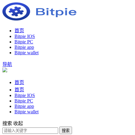
首页
Bitpie IOS
Bitpie PC
Bitpie app
Bitpie wallet
导航
首页
首页
Bitpie IOS
Bitpie PC
Bitpie app
Bitpie wallet
搜索
收起
搜索