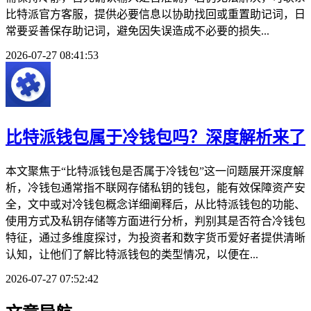
比特派官方客服，提供必要信息以协助找回或重置助记词，日
常要妥善保存助记词，避免因失误造成不必要的损失...
2026-07-27 08:41:53
比特派钱包属于冷钱包吗？深度解析来了
本文聚焦于“比特派钱包是否属于冷钱包”这一问题展开深度解
析，冷钱包通常指不联网存储私钥的钱包，能有效保障资产安
全，文中或对冷钱包概念详细阐释后，从比特派钱包的功能、
使用方式及私钥存储等方面进行分析，判别其是否符合冷钱包
特征，通过多维度探讨，为投资者和数字货币爱好者提供清晰
认知，让他们了解比特派钱包的类型情况，以便在...
2026-07-27 07:52:42