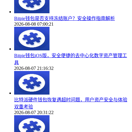
Bitpie钱包是否支持冻结账户？安全操作指南解析
2026-08-08 07:00:21
Bitpie钱包iOS版，安全便捷的去中心化数字资产管理工
具
2026-08-07 21:16:32
比特派硬件钱包恢复遇超时问题，用户资产安全与体验
双重考验
2026-08-07 20:31:22