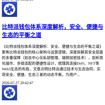
比特派钱包体系深度解析，安全、便捷与
生态的平衡之道
《比特派钱包体系深度解析：安全、便捷与生态的平衡之道》
聚焦比特派钱包的核心架构与运营逻辑，深度拆解其安全层面
的多重保障（如去中心化私钥管理、端侧加密技术），剖析简
化操作、多链适配的便捷性设计，梳理其连接DeFi、NFT等
Web3生态的布局，文章点明比特派通过技术与生态协同，实
现安全、便捷、生态三者的动态平衡，为用户...
2026-07-27 20:42:47